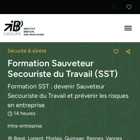
Ouvrir la re
Sécurité & sûreté
Parta
Formation Sauveteur
Secouriste du Travail (SST)
Formation SST : devenir Sauveteur
Secouriste du Travail et prévenir les risques
en entreprise
Durée :
14 heures
Type de formation :
Intra-entreprise
Lieu :
Brest, Lorient, Morlaix, Quimper, Rennes, Vannes