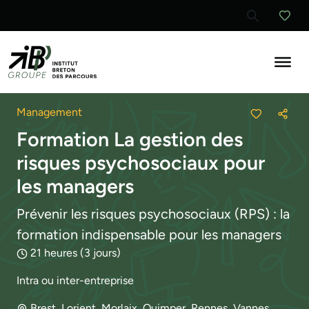
Ouvrir la re
Management
Parta
Formation La gestion des
risques psychosociaux pour
les managers
Prévenir les risques psychosociaux (RPS) : la
formation indispensable pour les managers
Durée :
21 heures (3 jours)
Type de formation :
Intra ou inter-entreprise
Lieu :
Brest, Lorient, Morlaix, Quimper, Rennes, Vannes